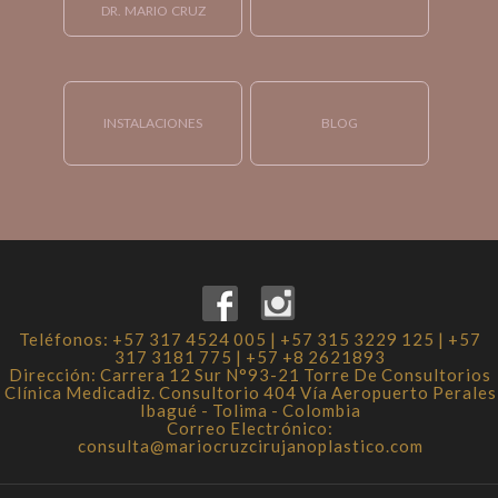
DR. MARIO CRUZ
INSTALACIONES
BLOG
Teléfonos: +57 317 4524 005 | +57 315 3229 125 | +57
317 3181 775 | +57 +8 2621893
Dirección: Carrera 12 Sur N°93-21 Torre De Consultorios
Clínica Medicadiz. Consultorio 404 Vía Aeropuerto Perales
Ibagué - Tolima - Colombia
Correo Electrónico:
consulta@mariocruzcirujanoplastico.com