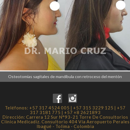
Osteotomías sagitales de mandíbula con retroceso del mentón
Teléfonos: +57 317 4524 005 | +57 315 3229 125 | +57
317 3181 775 | +57 +8 2621893
Dirección: Carrera 12 Sur N°93-21 Torre De Consultorios
Clínica Medicadiz. Consultorio 404 Vía Aeropuerto Perales
Ibagué - Tolima - Colombia